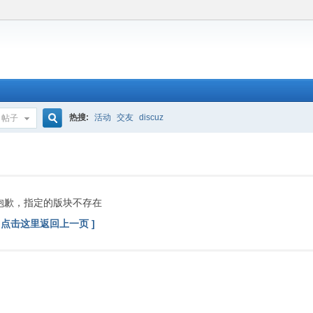
热搜:
活动
交友
discuz
帖子
搜
索
抱歉，指定的版块不存在
[ 点击这里返回上一页 ]