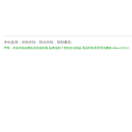
本站提倡：绿色街拍，阳光街拍，抵制庸俗。
声明：本站内容由网友原创或转载,如果侵犯了您的合法权益,请及时联系管理员删除.Discuz!X3.4